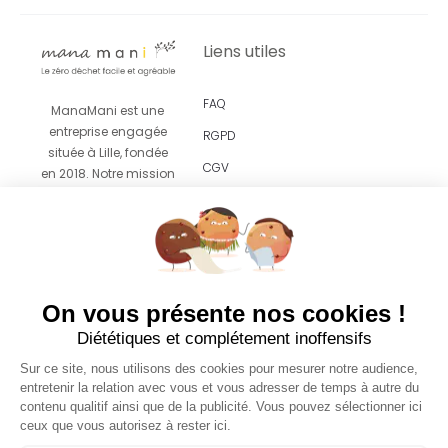
Liens utiles
FAQ
ManaMani est une
entreprise engagée
RGPD
située à Lille, fondée
CGV
en 2018. Notre mission
est de vous proposer
Revendeurs
un
accompagnement
facile et agréable vers
le zéro déchet grâce
UN SAVON OFFERT AVEC
à des produits
On vous présente nos cookies !
VOTRE PREMIÈRE
esthétiques pensés
Diététiques et complétement inoffensifs
COMMANDE 😍
pour s’intégrer sans
effort dans votre
Sur ce site, nous utilisons des cookies pour mesurer notre audience,
quotidien.
Laissez-nous votre email et nous glisserons
entretenir la relation avec vous et vous adresser de temps à autre du
un savon dans votre première commande*
contenu qualitif ainsi que de la publicité. Vous pouvez sélectionner ici
*à partir de 30€ d'achats
ceux que vous autorisez à rester ici.
© 2026 Copyright