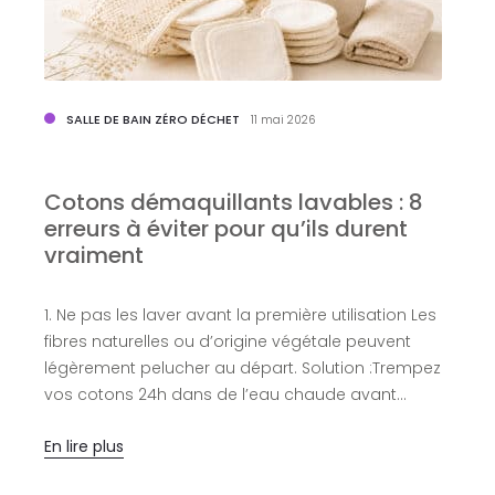
SALLE DE BAIN ZÉRO DÉCHET
11 mai 2026
Cotons démaquillants lavables : 8
erreurs à éviter pour qu’ils durent
vraiment
1. Ne pas les laver avant la première utilisation Les
Q
fibres naturelles ou d’origine végétale peuvent
d
légèrement pelucher au départ. Solution :Trempez
r
vos cotons 24h dans de l’eau chaude avant…
l
En lire plus
E