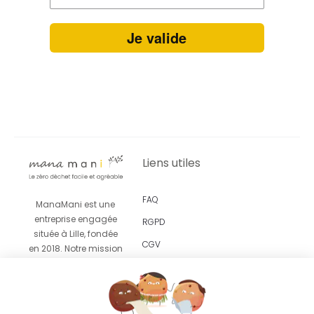
Je valide
Liens utiles
FAQ
ManaMani est une
entreprise engagée
RGPD
située à Lille, fondée
CGV
en 2018. Notre mission
est de vous proposer
Revendeurs
un
accompagnement
facile et agréable vers