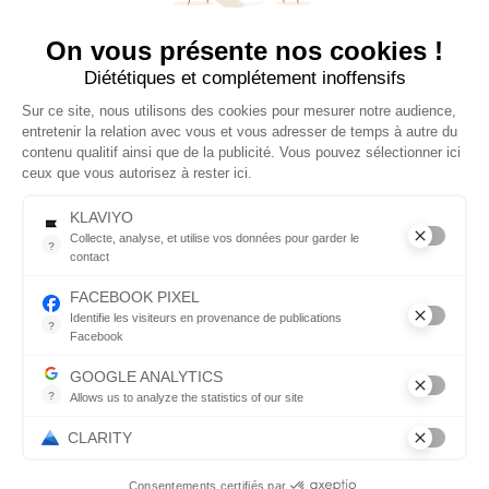
le zéro déchet grâce
à des produits
On vous présente nos cookies !
esthétiques pensés
Diététiques et complétement inoffensifs
pour s’intégrer sans
effort dans votre
Sur ce site, nous utilisons des cookies pour mesurer notre audience,
quotidien.
entretenir la relation avec vous et vous adresser de temps à autre du
contenu qualitif ainsi que de la publicité. Vous pouvez sélectionner ici
ceux que vous autorisez à rester ici.
© 2026 Copyright
Tous droits réservés
KLAVIYO
Collecte, analyse, et utilise vos données pour garder le
?
contact
Menu
Suivez-
Collecte, analyse, et utilise vos données pour garder le contact
nous
FACEBOOK PIXEL
Identifie les visiteurs en provenance de publications
?
Boutique
Facebook
Parce que vous ne venez pas tous les jours sur notre site, ce pet
Facebook
GOOGLE ANALYTICS
Qui sommes nous ?
?
Allows us to analyze the statistics of our site
Instagram
Indispensable pour piloter notre site internet, il permet de mesure
Blog
CLARITY
Pinterest
Contact
Consentements certifiés par