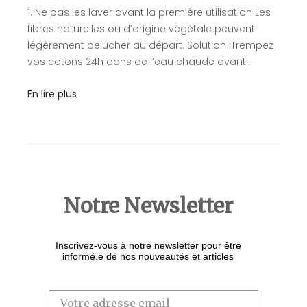
1. Ne pas les laver avant la première utilisation Les
P
fibres naturelles ou d’origine végétale peuvent
d
légèrement pelucher au départ. Solution :Trempez
p
vos cotons 24h dans de l’eau chaude avant…
f
p
En lire plus
E
Notre Newsletter
Inscrivez-vous à notre newsletter pour être
informé.e de nos nouveautés et articles