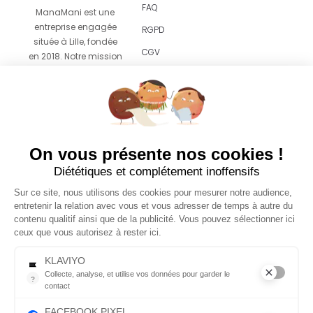
FAQ
ManaMani est une
entreprise engagée
RGPD
située à Lille, fondée
CGV
en 2018. Notre mission
est de vous proposer
Revendeurs
un
accompagnement
facile et agréable vers
le zéro déchet grâce
UN SAVON OFFERT AVEC
à des produits
On vous présente nos cookies !
VOTRE PREMIÈRE
esthétiques pensés
Diététiques et complétement inoffensifs
COMMANDE 😍
pour s’intégrer sans
effort dans votre
Sur ce site, nous utilisons des cookies pour mesurer notre audience,
quotidien.
Laissez-nous votre email et nous glisserons
entretenir la relation avec vous et vous adresser de temps à autre du
un savon dans votre première commande*
contenu qualitif ainsi que de la publicité. Vous pouvez sélectionner ici
*à partir de 30€ d'achats
ceux que vous autorisez à rester ici.
© 2026 Copyright
Tous droits réservés
KLAVIYO
Collecte, analyse, et utilise vos données pour garder le
?
contact
Menu
Suivez-
Collecte, analyse, et utilise vos données pour garder le contact
FACEBOOK PIXEL