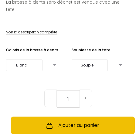
La brosse à dents zéro déchet est vendue avec une
tête.
Voir la description complète
Coloris de la brosse à dents
Souplesse de la tete
quantité
de
-
+
Brosse
à
dents
zéro
déchet
Ajouter au panier