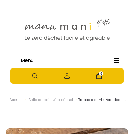
Menu
0
0
P
N
Accueil
•
Salle de bain zéro déchet
•
Brosse à dents zéro déchet