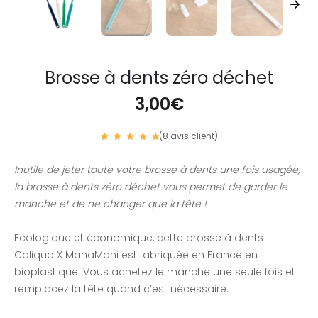
Brosse à dents zéro déchet
3,00
€
(
8
avis client)
Noté
3
5.00
sur 5
Inutile de jeter toute votre brosse à dents une fois usagée,
basé
sur
notatio
la brosse à dents zéro déchet vous permet de garder le
ns
client
manche et de ne changer que la tête !
Ecologique et économique, cette brosse à dents
Caliquo X ManaMani est fabriquée en France en
bioplastique. Vous achetez le manche une seule fois et
remplacez la tête quand c’est nécessaire.