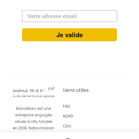
Je valide
Liens utiles
FAQ
ManaMani est une
entreprise engagée
RGPD
située à Lille, fondée
CGV
en 2018. Notre mission
est de vous proposer
Revendeurs