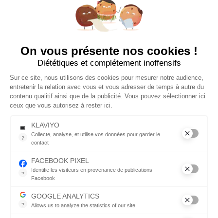
un
accompagnement
facile et agréable vers
le zéro déchet grâce
UN SAVON OFFERT AVEC
à des produits
On vous présente nos cookies !
VOTRE PREMIÈRE
esthétiques pensés
Diététiques et complétement inoffensifs
COMMANDE 😍
pour s’intégrer sans
effort dans votre
Sur ce site, nous utilisons des cookies pour mesurer notre audience,
quotidien.
Laissez-nous votre email et nous glisserons
entretenir la relation avec vous et vous adresser de temps à autre du
un savon dans votre première commande*
contenu qualitif ainsi que de la publicité. Vous pouvez sélectionner ici
*à partir de 30€ d'achats
ceux que vous autorisez à rester ici.
© 2026 Copyright
Tous droits réservés
KLAVIYO
Collecte, analyse, et utilise vos données pour garder le
?
contact
Menu
Suivez-
Collecte, analyse, et utilise vos données pour garder le contact
nous
FACEBOOK PIXEL
Identifie les visiteurs en provenance de publications
?
Boutique
Facebook
Parce que vous ne venez pas tous les jours sur notre site, ce pet
Facebook
GOOGLE ANALYTICS
J'EN PROFITE
Qui sommes nous ?
?
Allows us to analyze the statistics of our site
Instagram
Indispensable pour piloter notre site internet, il permet de mesure