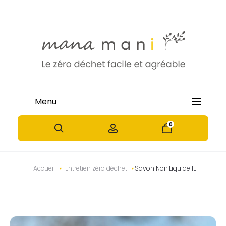
Menu
0
0
P
N
Accueil
•
Entretien zéro déchet
•
Savon Noir Liquide 1L