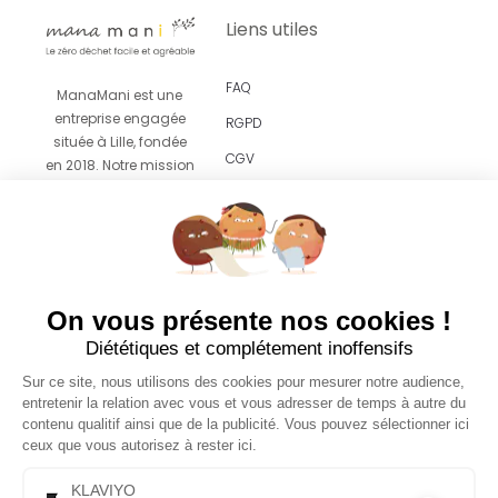
Liens utiles
FAQ
ManaMani est une
entreprise engagée
RGPD
située à Lille, fondée
CGV
en 2018. Notre mission
est de vous proposer
Revendeurs
un
accompagnement
facile et agréable vers
le zéro déchet grâce
à des produits
On vous présente nos cookies !
esthétiques pensés
Diététiques et complétement inoffensifs
pour s’intégrer sans
effort dans votre
Sur ce site, nous utilisons des cookies pour mesurer notre audience,
quotidien.
entretenir la relation avec vous et vous adresser de temps à autre du
contenu qualitif ainsi que de la publicité. Vous pouvez sélectionner ici
ceux que vous autorisez à rester ici.
© 2026 Copyright
Tous droits réservés
KLAVIYO