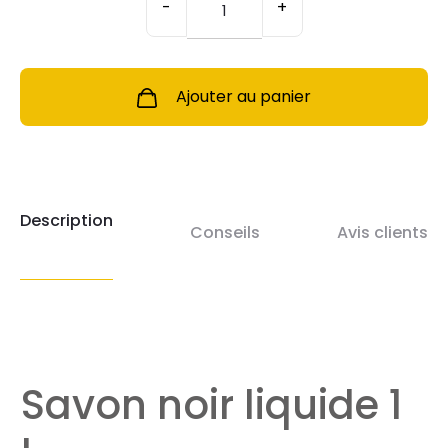
-
+
Savon
Noir
Liquide
1L
Ajouter au panier
Description
Conseils
Avis clients
Savon noir liquide 1