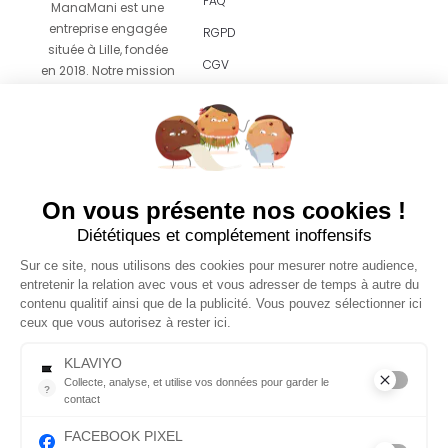
FAQ
ManaMani est une
entreprise engagée
RGPD
située à Lille, fondée
CGV
en 2018. Notre mission
est de vous proposer
Revendeurs
un
accompagnement
facile et agréable vers
le zéro déchet grâce
UN SAVON OFFERT AVEC
à des produits
On vous présente nos cookies !
VOTRE PREMIÈRE
esthétiques pensés
Diététiques et complétement inoffensifs
COMMANDE 😍
pour s’intégrer sans
effort dans votre
Sur ce site, nous utilisons des cookies pour mesurer notre audience,
quotidien.
Laissez-nous votre email et nous glisserons
entretenir la relation avec vous et vous adresser de temps à autre du
un savon dans votre première commande*
contenu qualitif ainsi que de la publicité. Vous pouvez sélectionner ici
*à partir de 30€ d'achats
ceux que vous autorisez à rester ici.
© 2026 Copyright
Tous droits réservés
KLAVIYO
Collecte, analyse, et utilise vos données pour garder le
?
contact
Menu
Suivez-
Collecte, analyse, et utilise vos données pour garder le contact
nous
FACEBOOK PIXEL