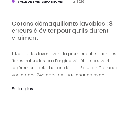
SALLE DE BAIN ZÉRO DÉCHET
11 mai 2026
Cotons démaquillants lavables : 8
erreurs à éviter pour qu’ils durent
b
vraiment
1. Ne pas les laver avant la première utilisation Les
P
fibres naturelles ou d’origine végétale peuvent
d
légèrement pelucher au départ. Solution :Trempez
p
vos cotons 24h dans de l’eau chaude avant…
f
p
En lire plus
E