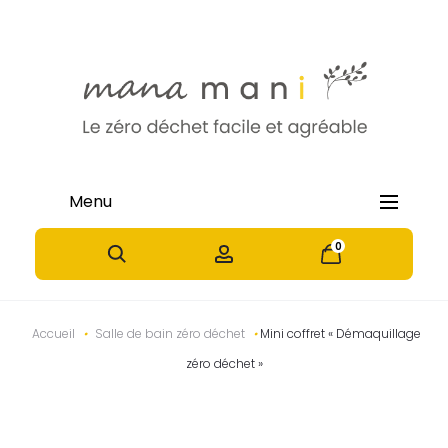
Menu
0
0
P
N
Accueil
•
Salle de bain zéro déchet
•
Mini coffret « Démaquillage
zéro déchet »