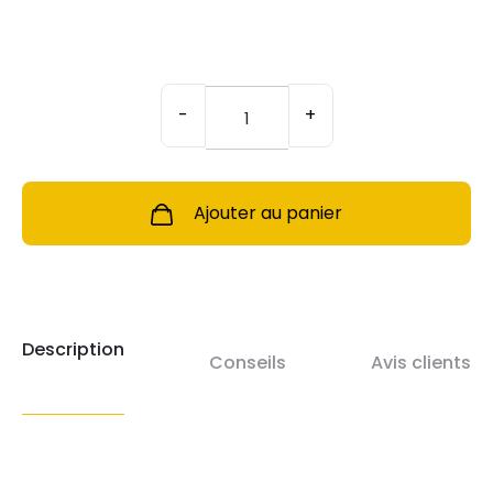
quantité
de
-
+
Mini
coffret
"Démaquillage
zéro
déchet"
Ajouter au panier
Description
Conseils
Avis clients