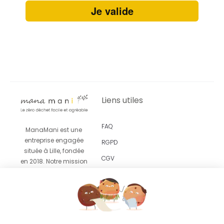
Je valide
Liens utiles
FAQ
ManaMani est une
entreprise engagée
RGPD
située à Lille, fondée
CGV
en 2018. Notre mission
est de vous proposer
Revendeurs
un
accompagnement
facile et agréable vers
le zéro déchet grâce