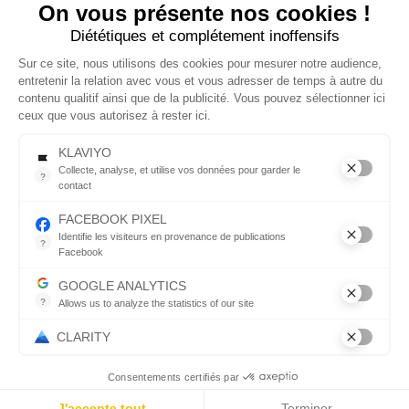
à des produits
On vous présente nos cookies !
esthétiques pensés
Diététiques et complétement inoffensifs
pour s’intégrer sans
effort dans votre
Sur ce site, nous utilisons des cookies pour mesurer notre audience,
quotidien.
entretenir la relation avec vous et vous adresser de temps à autre du
contenu qualitif ainsi que de la publicité. Vous pouvez sélectionner ici
ceux que vous autorisez à rester ici.
© 2026 Copyright
Tous droits réservés
KLAVIYO
Collecte, analyse, et utilise vos données pour garder le
?
contact
Menu
Suivez-
Collecte, analyse, et utilise vos données pour garder le contact
nous
FACEBOOK PIXEL
Identifie les visiteurs en provenance de publications
?
Boutique
Facebook
Parce que vous ne venez pas tous les jours sur notre site, ce pet
Facebook
GOOGLE ANALYTICS
Qui sommes nous ?
?
Allows us to analyze the statistics of our site
Instagram
Indispensable pour piloter notre site internet, il permet de mesure
Blog
CLARITY
Pinterest
Contact
Consentements certifiés par
J'accepte tout
Terminer