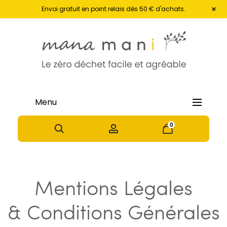
+
Envoi gratuit en point relais dès 50 € d'achats.
Menu
0
0
Mentions Légales
& Conditions Générales