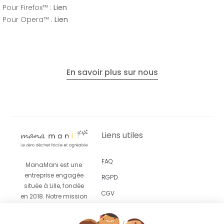
Pour Firefox™ :
Lien
Pour Opera™ :
Lien
En savoir plus sur nous
Liens utiles
FAQ
ManaMani est une
entreprise engagée
RGPD
située à Lille, fondée
CGV
en 2018. Notre mission
est de vous proposer
Revendeurs
un