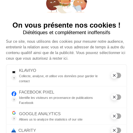
accompagnement
facile et agréable vers
le zéro déchet grâce
UN SAVON OFFERT AVEC
à des produits
On vous présente nos cookies !
VOTRE PREMIÈRE
esthétiques pensés
Diététiques et complétement inoffensifs
COMMANDE 😍
pour s’intégrer sans
effort dans votre
Sur ce site, nous utilisons des cookies pour mesurer notre audience,
quotidien.
Laissez-nous votre email et nous glisserons
entretenir la relation avec vous et vous adresser de temps à autre du
un savon dans votre première commande*
contenu qualitif ainsi que de la publicité. Vous pouvez sélectionner ici
*à partir de 30€ d'achats
ceux que vous autorisez à rester ici.
© 2026 Copyright
Tous droits réservés
KLAVIYO
Collecte, analyse, et utilise vos données pour garder le
?
contact
Menu
Suivez-
Collecte, analyse, et utilise vos données pour garder le contact
nous
FACEBOOK PIXEL
Identifie les visiteurs en provenance de publications
?
Boutique
Facebook
Parce que vous ne venez pas tous les jours sur notre site, ce pet
Facebook
GOOGLE ANALYTICS
J'EN PROFITE
Qui sommes nous ?
?
Allows us to analyze the statistics of our site
Instagram
Indispensable pour piloter notre site internet, il permet de mesure
Blog
CLARITY
En renseignant votre adresse email vous acceptez de recevoir des