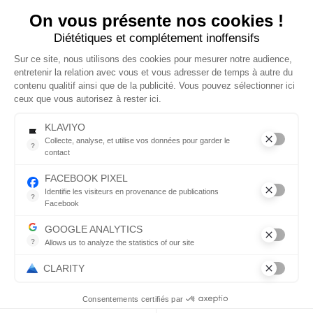
à des produits
On vous présente nos cookies !
esthétiques pensés
Diététiques et complétement inoffensifs
pour s’intégrer sans
effort dans votre
Sur ce site, nous utilisons des cookies pour mesurer notre audience,
quotidien.
entretenir la relation avec vous et vous adresser de temps à autre du
contenu qualitif ainsi que de la publicité. Vous pouvez sélectionner ici
ceux que vous autorisez à rester ici.
© 2026 Copyright
Tous droits réservés
KLAVIYO
Collecte, analyse, et utilise vos données pour garder le
?
contact
Menu
Suivez-
Collecte, analyse, et utilise vos données pour garder le contact
nous
FACEBOOK PIXEL
Identifie les visiteurs en provenance de publications
?
Boutique
Facebook
Parce que vous ne venez pas tous les jours sur notre site, ce pet
Facebook
GOOGLE ANALYTICS
Qui sommes nous ?
?
Allows us to analyze the statistics of our site
Instagram
Indispensable pour piloter notre site internet, il permet de mesure
Blog
CLARITY
Pinterest
Contact
Consentements certifiés par