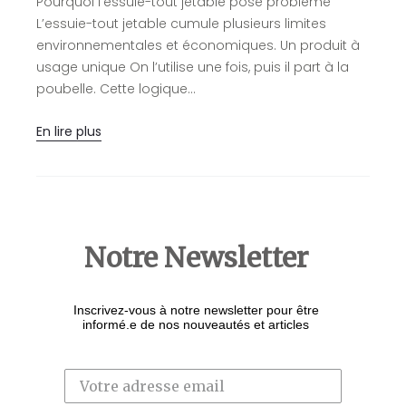
Pourquoi l’essuie-tout jetable pose problème
S
L’essuie-tout jetable cumule plusieurs limites
l
environnementales et économiques. Un produit à
d
usage unique On l’utilise une fois, puis il part à la
l
poubelle. Cette logique…
e
En lire plus
E
Notre Newsletter
Inscrivez-vous à notre newsletter pour être
informé.e de nos nouveautés et articles