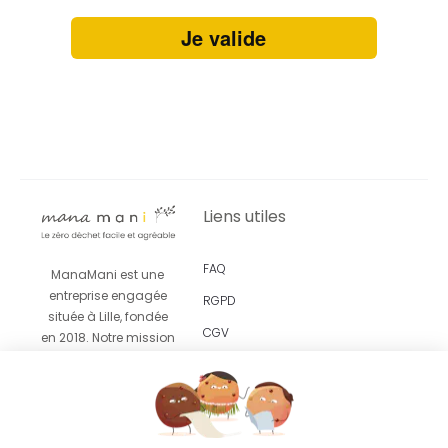
Je valide
Liens utiles
FAQ
ManaMani est une
entreprise engagée
RGPD
située à Lille, fondée
CGV
en 2018. Notre mission
est de vous proposer
Revendeurs
un
accompagnement
facile et agréable vers
le zéro déchet grâce