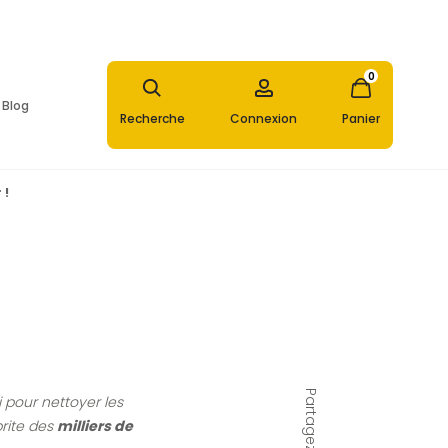
0
Blog
0
Recherche
Connexion
Panier
Recherche
Connexion
Panier
 !
Partagez
i pour nettoyer les
brite des
milliers de