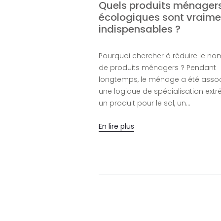
essive maison au
Quels produits ménager
seille
écologiques sont vraime
indispensables ?
ve maison au savon de
vingtaine de minutes,
Pourquoi chercher à réduire le no
eurs litres de lessive
de produits ménagers ? Pendant
uelques ingrédients de
longtemps, le ménage a été assoc
moins d’emballages,
une logique de spécialisation extr
un produit pour le sol, un…
En lire plus