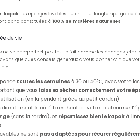
du
kapok
, les
éponges lavables
durent plus longtemps grâce à ce
 sont donc constituées à
100% de
matières naturelles
!
ée de vie
 ne se comportent pas tout à fait comme les éponges jetables
avons quelques conseils généraux à vous donner afin que vot
ble :
éponge
toutes les semaines
à 30 ou 40°C, avec votre less
portant que vous
laissiez sécher correctement votre é
utilisation (en la pendant grâce au petit cordon)
s directement le côté tranchant de votre couteau sur l’
onge
(sans la tordre), et
répartissez bien le kapok
à l’int
s
avables ne sont
pas adaptées pour récurer régulière