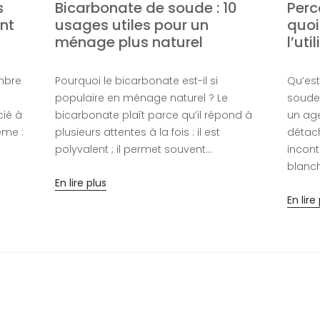
s
Bicarbonate de soude : 10
Perc
nt
usages utiles pour un
quoi
ménage plus naturel
l’util
mbre
Pourquoi le bicarbonate est-il si
Qu’est
populaire en ménage naturel ? Le
soude
ié à
bicarbonate plaît parce qu’il répond à
un age
ême :
plusieurs attentes à la fois : il est
détach
polyvalent ; il permet souvent…
incon
blanch
En lire plus
En lire