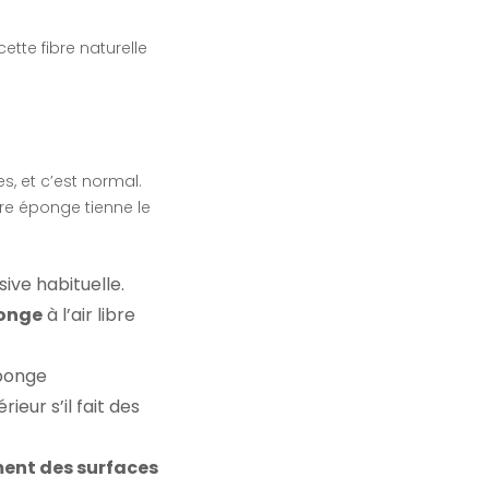
tte fibre naturelle
, et c’est normal.
re éponge tienne le
ive habituelle.
ponge
à l’air libre
éponge
érieur s’il fait des
ment des surfaces