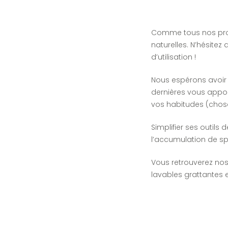
Comme tous nos pro
naturelles. N’hésite
d’utilisation !
Nous espérons avoir p
dernières vous appor
vos habitudes (chose 
Simplifier ses outils
l’accumulation de spr
Vous retrouverez no
lavables grattantes 