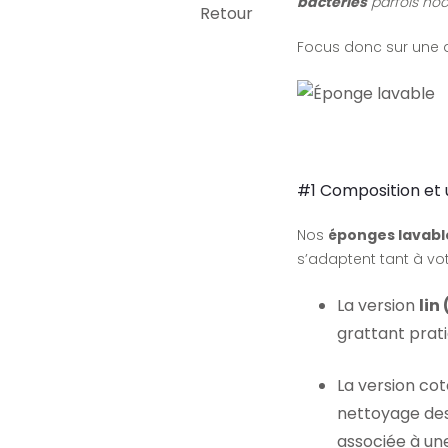
bactéries
parfois noc
Retour
Focus donc sur une al
#1 Composition et u
Nos
éponges lavabl
s’adaptent tant à vot
La version
lin
grattant prati
La version co
nettoyage des 
associée à un