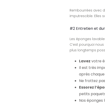
Rembourrées avec 
imputrescible. Elles
#2 Entretien et dur
Les éponges lavables
C’est pourquoi nous 
plus longtemps possi
Lavez
votre 
Il est très im
après chaque 
Ne frottez pa
Essorez l’ép
petits paquet
Nos éponges l