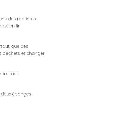
ans des matières
ost en fin
rtout, que ces
os déchets et changer
n limitant
t deux éponges