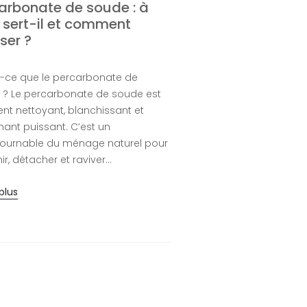
arbonate de soude : à
Savon noir en po
 sert-il et comment
comment l’utilise
iser ?
entretien écolog
?
-ce que le percarbonate de
 ? Le percarbonate de soude est
Qu’est-ce que le savon
nt nettoyant, blanchissant et
Le savon noir en poudr
ant puissant. C’est un
nettoyant multi-usages
tournable du ménage naturel pour
dilué selon les besoins
ir, détacher et raviver…
le format 300 est…
 plus
En lire plus