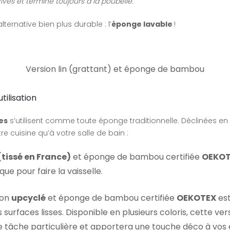
ives et termine toujours à la poubelle.
ternative bien plus durable : l’
éponge lavable
!
Version lin (grattant) et éponge de bambou
tilisation
es
s’utilisent comme toute éponge traditionnelle. Déclinées en
re cuisine qu’à votre salle de bain :
 (tissé en France)
et éponge de bambou certifiée
OEKOT
que pour faire la
vaisselle
.
ton
upcyclé
et éponge de bambou certifiée
OEKOTEX
est
surfaces lisses. Disponible en plusieurs coloris, cette ver
e tâche particulière et apportera une touche déco à vos é