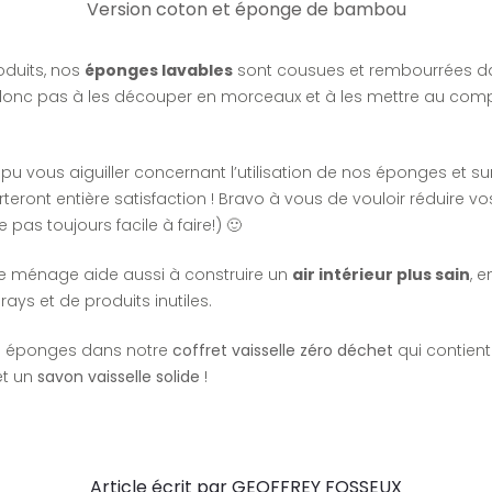
Version coton et éponge de bambou
duits, nos
éponges lavables
sont cousues et rembourrées d
z donc pas à les découper en morceaux et à les mettre au comp
u vous aiguiller concernant l’utilisation de nos éponges et su
teront entière satisfaction ! Bravo à vous de vouloir réduire v
pas toujours facile à faire!) 🙂
 de ménage aide aussi à construire un
air intérieur plus sain
, e
ays et de produits inutiles.
s éponges dans notre
coffret vaisselle zéro déchet
qui contien
et un
savon vaisselle solide
!
Article écrit par GEOFFREY FOSSEUX