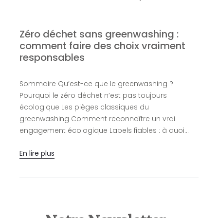
Zéro déchet sans greenwashing :
comment faire des choix vraiment
responsables
Sommaire Qu’est-ce que le greenwashing ?
O
if
Pourquoi le zéro déchet n’est pas toujours
?
écologique Les pièges classiques du
a
greenwashing Comment reconnaître un vrai
g
engagement écologique Labels fiables : à quoi…
f
En lire plus
E