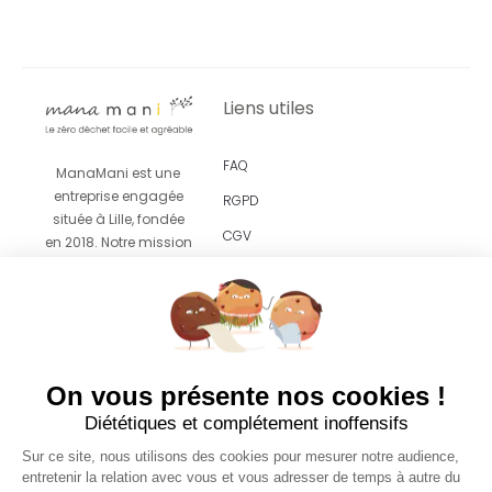
Liens utiles
FAQ
ManaMani est une
entreprise engagée
RGPD
située à Lille, fondée
CGV
en 2018. Notre mission
est de vous proposer
Revendeurs
un
accompagnement
facile et agréable vers
le zéro déchet grâce
à des produits
On vous présente nos cookies !
esthétiques pensés
Diététiques et complétement inoffensifs
pour s’intégrer sans
effort dans votre
Sur ce site, nous utilisons des cookies pour mesurer notre audience,
quotidien.
entretenir la relation avec vous et vous adresser de temps à autre du