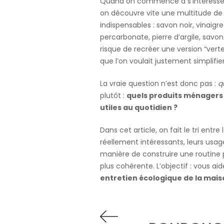
Quand on commence à s’intéresse
on découvre vite une multitude d
indispensables : savon noir, vinaig
percarbonate, pierre d’argile, savon
risque de recréer une version “vert
que l’on voulait justement simplifier
La vraie question n’est donc pas :
q
plutôt :
quels produits ménagers
utiles au quotidien ?
Dans cet article, on fait le tri entre
réellement intéressants, leurs usage
manière de construire une routine p
plus cohérente. L’objectif : vous ai
entretien écologique de la mai