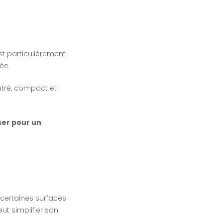
st particulièrement
ée.
ntré, compact et
ser pour un
r certaines surfaces
ut simplifier son