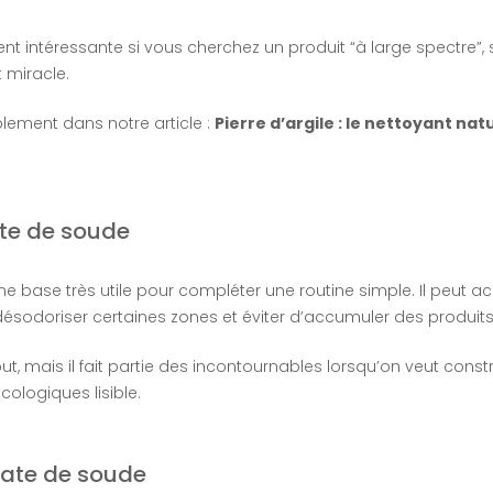
ment intéressante si vous cherchez un produit “à large spectre”
 miracle.
lement dans notre article :
Pierre d’argile : le nettoyant na
ate de soude
ne base très utile pour compléter une routine simple. Il peut
désodoriser certaines zones et éviter d’accumuler des produit
ut, mais il fait partie des incontournables lorsqu’on veut cons
ologiques lisible.
nate de soude