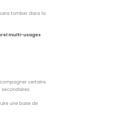
, sans tomber dans la
turel multi-usages
 accompagner certains
s secondaires.
truire une base de