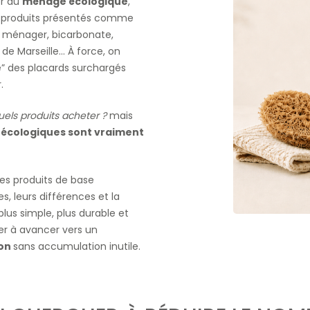
r au
ménage écologique
,
e produits présentés comme
re ménager, bicarbonate,
 de Marseille… À force, on
e” des placards surchargés
.
uels produits acheter ?
mais
 écologiques sont vraiment
 les produits de base
s, leurs différences et la
lus simple, plus durable et
der à avancer vers un
son
sans accumulation inutile.