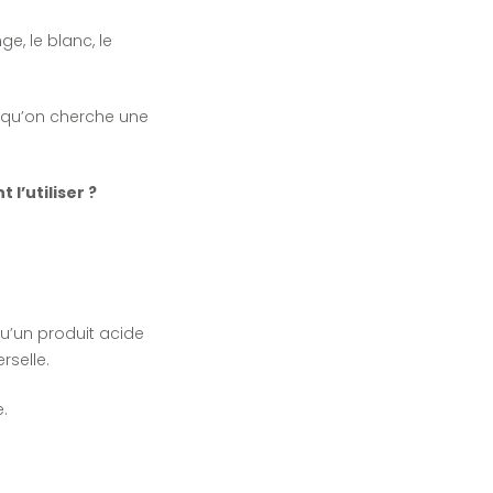
ge, le blanc, le
ors qu’on cherche une
l’utiliser ?
u’un produit acide
rselle.
e.