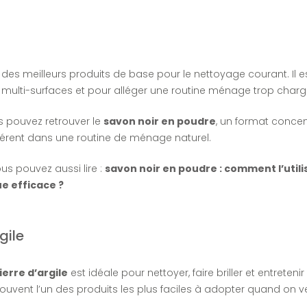
n des meilleurs produits de base pour le nettoyage courant. Il e
s multi-surfaces et pour alléger une routine ménage trop charg
 pouvez retrouver le
savon noir en poudre
, un format conce
érent dans une routine de ménage naturel.
vous pouvez aussi lire :
savon noir en poudre : comment l’utili
e efficace ?
gile
pierre d’argile
est idéale pour nettoyer, faire briller et entreteni
ouvent l’un des produits les plus faciles à adopter quand on ve