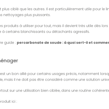
 plus ciblé que les autres. Il est particulièrement utile pour le lin
s nettoyages plus puissants.
des produits à utiliser pour tout, mais il devient très utile dès l
re à certains blanchissants ou détachants agressifs.
re guide :
percarbonate de soude : à quoi sert-il et comment 
 ménager
est un bon allié pour certains usages précis, notamment lorsq
utile, mais il ne doit pas être considéré comme une solution unive
rtout sur une utilisation bien ciblée, dans une routine cohérent
oduit ici :