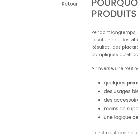
POURQUOI
Retour
PRODUITS
Pendant longtemps, l
le sol, un pour les vi
Résultat : des placa
compliquée qu’effica
À l’inverse, une rout
quelques
prod
des usages bi
des accessoire
moins de super
une logique de
Le but n’est pas de t