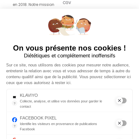
CGV
en 2018. Notre mission
est de vous proposer
Revendeurs
un
accompagnement
facile et agréable vers
le zéro déchet grâce
à des produits
On vous présente nos cookies !
esthétiques pensés
Diététiques et complétement inoffensifs
pour s’intégrer sans
effort dans votre
Sur ce site, nous utilisons des cookies pour mesurer notre audience,
quotidien.
entretenir la relation avec vous et vous adresser de temps à autre du
contenu qualitif ainsi que de la publicité. Vous pouvez sélectionner ici
ceux que vous autorisez à rester ici.
© 2026 Copyright
Tous droits réservés
KLAVIYO
Collecte, analyse, et utilise vos données pour garder le
?
contact
Menu
Suivez-
Collecte, analyse, et utilise vos données pour garder le contact
nous
FACEBOOK PIXEL
Identifie les visiteurs en provenance de publications
?
Boutique
Facebook
Parce que vous ne venez pas tous les jours sur notre site, ce pet
Facebook