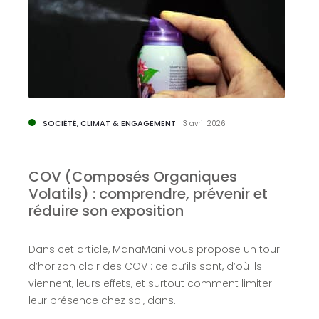
SOCIÉTÉ, CLIMAT & ENGAGEMENT
3 avril 2026
x
COV (Composés Organiques
Volatils) : comprendre, prévenir et
:
réduire son exposition
S
Dans cet article, ManaMani vous propose un tour
z
d’horizon clair des COV : ce qu’ils sont, d’où ils
l
viennent, leurs effets, et surtout comment limiter
f
leur présence chez soi, dans…
E