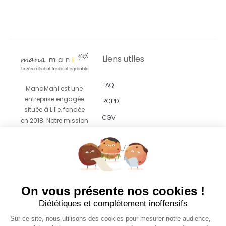
Liens utiles
FAQ
ManaMani est une
entreprise engagée
RGPD
située à Lille, fondée
CGV
en 2018. Notre mission
est de vous proposer
Revendeurs
un
accompagnement
facile et agréable vers
le zéro déchet grâce
à des produits
On vous présente nos cookies !
esthétiques pensés
Diététiques et complétement inoffensifs
pour s’intégrer sans
effort dans votre
Sur ce site, nous utilisons des cookies pour mesurer notre audience,