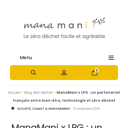
Menu
0
0
•
•
Accueil
Blog zéro déchet
ManaMani x LPG : un partenariat
français entre bien-être, technologie et zéro déchet
SOCIÉTÉ, CLIMAT & ENGAGEMENT
13 novembre 2024
ManaMani x LPG : un