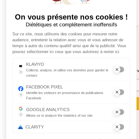
On vous présente nos cookies !
Diététiques et complétement inoffensifs
Sur ce site, nous utilisons des cookies pour mesurer notre
audience, entretenir la relation avec vous et vous adresser de
temps à autre du contenu qualitif ainsi que de la publicité. Vous
pouvez sélectionner ici ceux que vous autorisez à rester ici.
KLAVIYO
Inscrivez-
Collecte, analyse, et utilise vos données pour garder le
?
contact
Collecte, analyse, et utilise vos données pour garder le contac
FACEBOOK PIXEL
Identifie les visiteurs en provenance de publications
?
Facebook
Parce que vous ne venez pas tous les jours sur notre site, ce 
GOOGLE ANALYTICS
?
Allows us to analyze the statistics of our site
Indispensable pour piloter notre site internet, il permet de mes
CLARITY