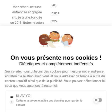
FAQ
ManaMani est une
entreprise engagée
RGPD
située à Lille, fondée
CGV
en 2018. Notre mission
est de vous proposer
Revendeurs
un
accompagnement
facile et agréable vers
le zéro déchet grâce
à des produits
On vous présente nos cookies !
esthétiques pensés
Diététiques et complétement inoffensifs
pour s’intégrer sans
effort dans votre
Sur ce site, nous utilisons des cookies pour mesurer notre audience,
quotidien.
entretenir la relation avec vous et vous adresser de temps à autre du
contenu qualitif ainsi que de la publicité. Vous pouvez sélectionner ici
ceux que vous autorisez à rester ici.
© 2026 Copyright
Tous droits réservés
KLAVIYO
Collecte, analyse, et utilise vos données pour garder le
?
contact
Menu
Suivez-
Collecte, analyse, et utilise vos données pour garder le contact