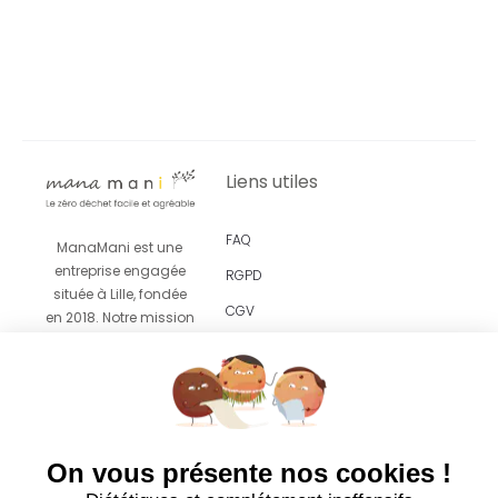
Liens utiles
FAQ
ManaMani est une
entreprise engagée
RGPD
située à Lille, fondée
CGV
en 2018. Notre mission
est de vous proposer
Revendeurs
un
accompagnement
facile et agréable vers
le zéro déchet grâce
à des produits
On vous présente nos cookies !
esthétiques pensés